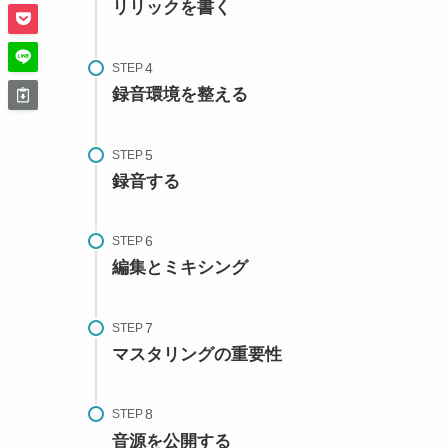
リリックを書く
STEP
録音環境を整える
STEP
録音する
STEP
編集とミキシング
STEP
マスタリングの重要性
STEP
音源を公開する